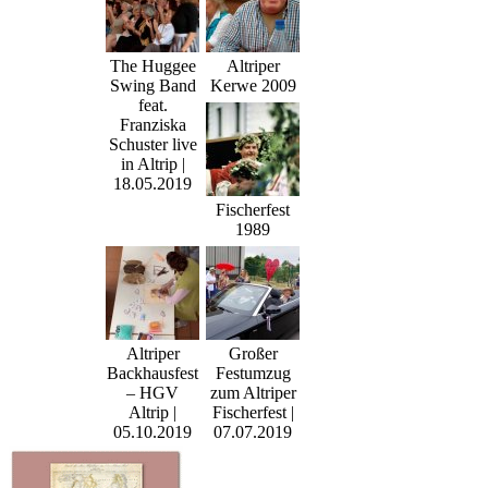
The Huggee
Altriper
Swing Band
Kerwe 2009
feat.
Franziska
Schuster live
in Altrip |
18.05.2019
Fischerfest
1989
Altriper
Großer
Backhausfest
Festumzug
– HGV
zum Altriper
Altrip |
Fischerfest |
05.10.2019
07.07.2019