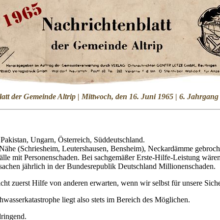
att der Gemeinde Altrip | Mittwoch, den 16. Juni 1965 | 6. Jahrga
kistan, Ungarn, Österreich, Süddeutschland.
 Nähe (Schriesheim, Leutershausen, Bensheim), Neckardämme gebroch
lle mit Personenschaden. Bei sachgemäßer Erste-Hilfe-Leistung wären 
achen jährlich in der Bundesrepublik Deutschland Millionenschaden.
icht zuerst Hilfe von anderen erwarten, wenn wir selbst für unsere Sic
hwasserkatastrophe liegt also stets im Bereich des Möglichen.
dringend.