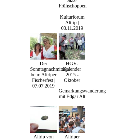
Jazz-
Frühschoppen
–
Kulturforum
Altrip |
03.11.2019
Der
HGV-
Sonntagnachmittag
Kalender
beim Altriper
2015 -
Fischerfest |
Oktober
07.07.2019
Gemarkungswanderung
mit Edgar Alt
Altrip von
Altriper