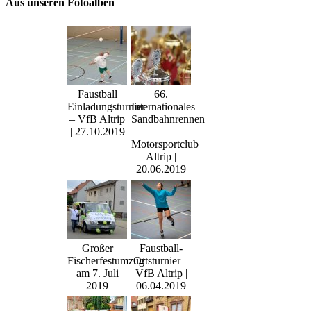
Aus unseren Fotoalben
Faustball
66.
Einladungsturnier
Internationales
– VfB Altrip
Sandbahnrennen
| 27.10.2019
–
Motorsportclub
Altrip |
20.06.2019
Großer
Faustball-
Fischerfestumzug
Ortsturnier –
am 7. Juli
VfB Altrip |
2019
06.04.2019