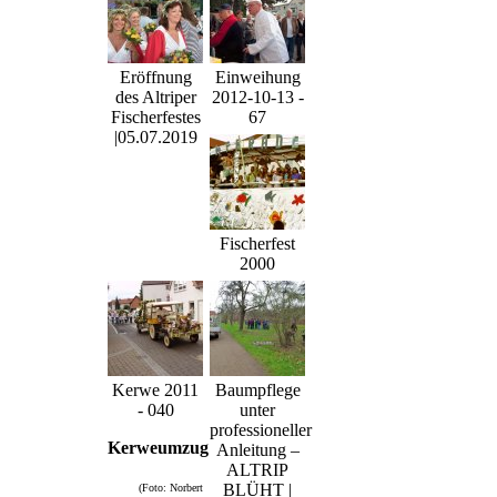
Eröffnung
Einweihung
des Altriper
2012-10-13 -
Fischerfestes
67
|05.07.2019
Fischerfest
2000
Kerwe 2011
Baumpflege
- 040
unter
professioneller
Kerweumzug
Anleitung –
ALTRIP
BLÜHT |
(Foto: Norbert