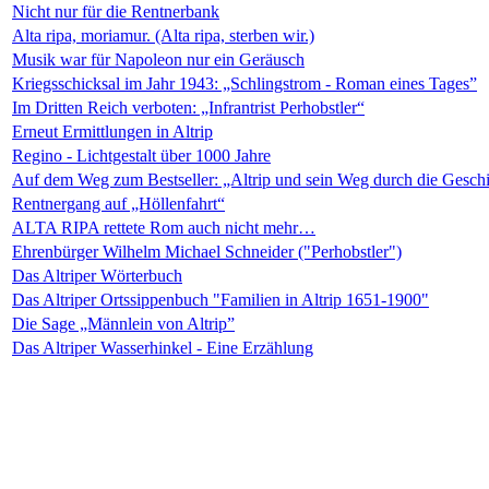
Nicht nur für die Rentnerbank
Alta ripa, moriamur. (Alta ripa, sterben wir.)
Musik war für Napoleon nur ein Geräusch
Kriegsschicksal im Jahr 1943: „Schlingstrom - Roman eines Tages”
Im Dritten Reich verboten: „Infrantrist Perhobstler“
Erneut Ermittlungen in Altrip
Regino - Lichtgestalt über 1000 Jahre
Auf dem Weg zum Bestseller: „Altrip und sein Weg durch die Gesch
Rentnergang auf „Höllenfahrt“
ALTA RIPA rettete Rom auch nicht mehr…
Ehrenbürger Wilhelm Michael Schneider ("Perhobstler")
Das Altriper Wörterbuch
Das Altriper Ortssippenbuch "Familien in Altrip 1651-1900"
Die Sage „Männlein von Altrip”
Das Altriper Wasserhinkel - Eine Erzählung